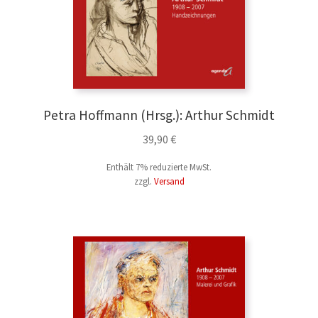
Politik & Recht
Psychologie
Religion & Theologie
Petra Hoffmann (Hrsg.): Arthur Schmidt
Wörterbücher
39,90
€
Enthält 7% reduzierte MwSt.
Unterm
Fachliteratur
zzgl.
Versand
öffnen
E-Books & Hörbücher
Unterm
Reihen
öffnen
Unterm
Periodika
öffnen