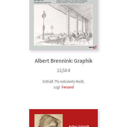
Geschichte & Geschichtswissenschaft
Gesellschaft & Kultur
Kunst & Kunstgeschichte
Albert Brennink: Graphik
Kochen
12,50
€
Medizin & Ratgeber
Enthält 7% reduzierte MwSt.
zzgl.
Versand
Münster & Westfalen
Niederlande
Plattdeutsch & Masematte