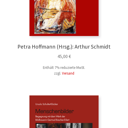
Öffentlichkeitsarbeit
Unterm
öffnen
Über uns
Unterm
öffnen
Service & Vertrieb
Unterm
öffnen
Petra Hoffmann (Hrsg.): Arthur Schmidt
45,00
€
Enthält 7% reduzierte MwSt.
zzgl.
Versand