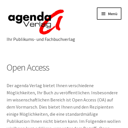
Zur
Zum
Menü
Navigation
Inhalt
springen
springen
Neuerscheinungen
Open Access
Programm
Unterm
öffnen
Der agenda Verlag bietet Ihnen verschiedene
Öffentlichkeitsarbeit
Unterm
Möglichkeiten, Ihr Buch zu veröffentlichen. Insbesondere
öffnen
im wissenschaftlichen Bereich ist Open Access (OA) auf
Über uns
Unterm
dem Vormarsch. Dies bietet Ihnen und den Rezipienten
öffnen
einige Möglichkeiten, die eine standardmäßige
Service & Vertrieb
Unterm
Publikation Ihnen nicht bieten kann. Im Folgenden wollen
öffnen