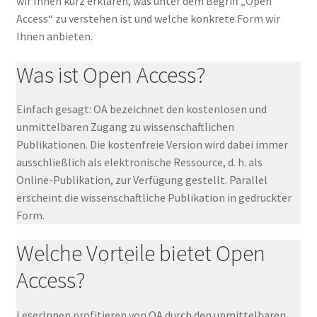
wir Ihnen kurz erklären, was unter dem Begriff „Open
Unterm
Manuskripte einreichen
Access“ zu verstehen ist und welche konkrete Form wir
öffnen
Ihnen anbieten.
Belletristik & Sachliteratur
Was ist Open Access?
Unterm
Fachliteratur
öffnen
Einfach gesagt: OA bezeichnet den kostenlosen und
Begutachtungsverfahren & Peer Review
unmittelbaren Zugang zu wissenschaftlichen
Publikationen. Die kostenfreie Version wird dabei immer
Open Access
ausschließlich als elektronische Ressource, d. h. als
Online-Publikation, zur Verfügung gestellt. Parallel
Open Access
erscheint die wissenschaftliche Publikation in gedruckter
Form.
Rezensions- und Prüfexemplare
Welche Vorteile bietet Open
E-Books
Access?
Anfahrt
LeserInnen profitieren von OA durch den unmittelbaren