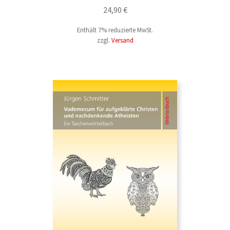
24,90
€
Öffentlichkeitsarbeit
Unterm
öffnen
Enthält 7% reduzierte MwSt.
Über uns
Unterm
zzgl.
Versand
öffnen
Service & Vertrieb
Unterm
öffnen