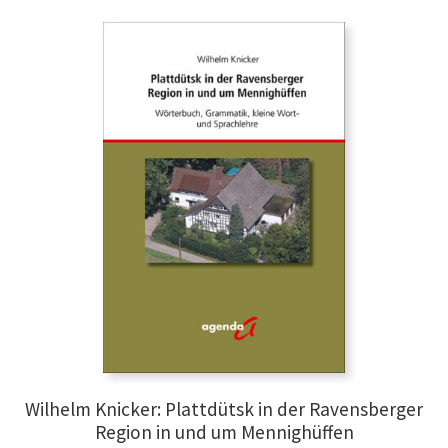
Politik & Recht
Psychologie
Religion & Theologie
Wörterbücher
Unterm
Fachliteratur
öffnen
E-Books & Hörbücher
Unterm
Reihen
öffnen
Unterm
Periodika
Wilhelm Knicker: Plattdütsk in der Ravensberger
öffnen
Region in und um Mennighüffen