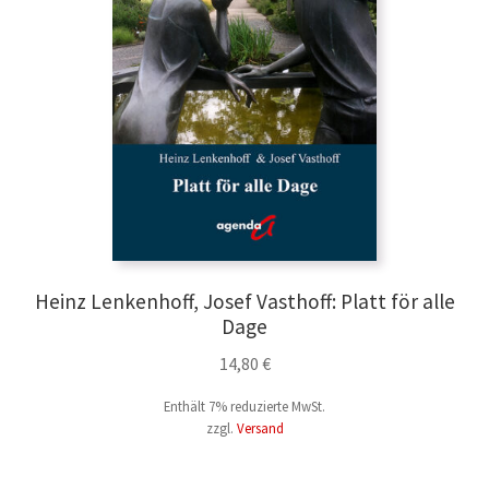
Geschichte & Geschichtswissenschaft
Gesellschaft & Kultur
Kunst & Kunstgeschichte
Kochen
Medizin & Ratgeber
Heinz Lenkenhoff, Josef Vasthoff: Platt för alle
Dage
Münster & Westfalen
14,80
€
Niederlande
Enthält 7% reduzierte MwSt.
zzgl.
Versand
Plattdeutsch & Masematte