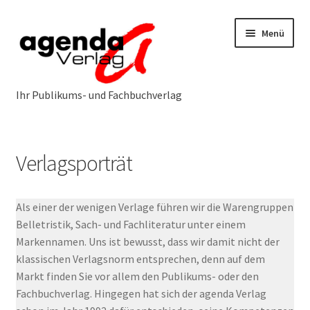
Zur
Zum
Menü
Navigation
Inhalt
springen
springen
Neuerscheinungen
Verlagsporträt
Programm
Unterm
öffnen
Als einer der wenigen Verlage führen wir die Warengruppen
Öffentlichkeitsarbeit
Unterm
Belletristik, Sach- und Fachliteratur unter einem
öffnen
Markennamen. Uns ist bewusst, dass wir damit nicht der
Über uns
Unterm
klassischen Verlagsnorm entsprechen, denn auf dem
öffnen
Markt finden Sie vor allem den Publikums- oder den
Verlagsporträt
Fachbuchverlag. Hingegen hat sich der agenda Verlag