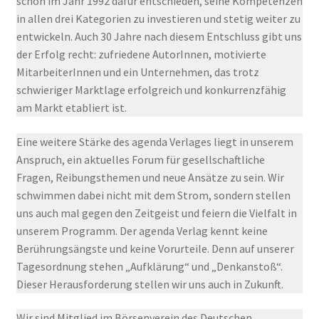
schon im Jahr 1992 dafür entschieden, seine Kompetenzen
Warum agenda?
in allen drei Kategorien zu investieren und stetig weiter zu
entwickeln. Auch 30 Jahre nach diesem Entschluss gibt uns
Nachhaltigkeit
der Erfolg recht: zufriedene AutorInnen, motivierte
MitarbeiterInnen und ein Unternehmen, das trotz
Das Team
schwieriger Marktlage erfolgreich und konkurrenzfähig
am Markt etabliert ist.
Praktikum
Eine weitere Stärke des agenda Verlages liegt in unserem
Anspruch, ein aktuelles Forum für gesellschaftliche
Service & Vertrieb
Unterm
Fragen, Reibungsthemen und neue Ansätze zu sein. Wir
öffnen
schwimmen dabei nicht mit dem Strom, sondern stellen
uns auch mal gegen den Zeitgeist und feiern die Vielfalt in
unserem Programm. Der agenda Verlag kennt keine
Berührungsängste und keine Vorurteile. Denn auf unserer
Tagesordnung stehen „Aufklärung“ und „Denkanstoß“.
Dieser Herausforderung stellen wir uns auch in Zukunft.
Wir sind Mitglied im Börsenverein des Deutschen