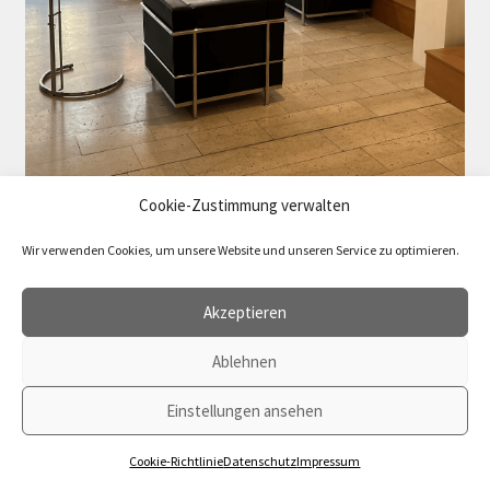
Cookie-Zustimmung verwalten
Wir verwenden Cookies, um unsere Website und unseren Service zu optimieren.
Akzeptieren
Ablehnen
Vertrag widerrufen
© 2026 agenda Verlag
Einstellungen ansehen
0
Cookie-Richtlinie
Datenschutz
Impressum
Suchen
Suchen