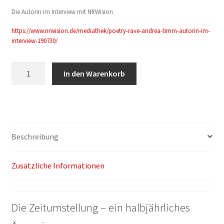
Die Autorin im Interview mit NRWision
https://www.nrwision.de/mediathek/poetry-rave-andrea-timm-autorin-im-
interview-190730/
Andrea
In den Warenkorb
Timm:
Wenn
ihr
mit
der
Beschreibung
Zeit
geht,
Zusätzliche Informationen
gehe
ich
nicht
Die Zeitumstellung – ein halbjährliches
mit!
Menge