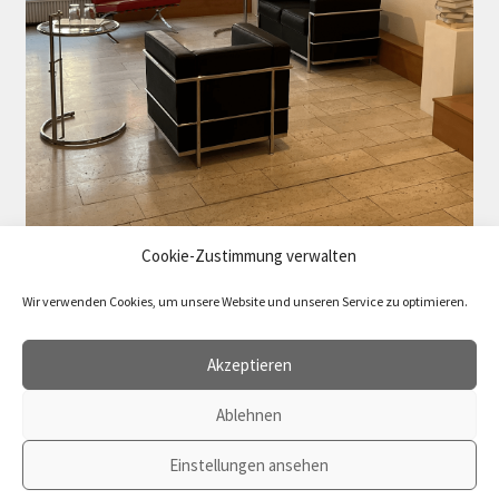
Cookie-Zustimmung verwalten
Wir verwenden Cookies, um unsere Website und unseren Service zu optimieren.
Akzeptieren
Ablehnen
Vertrag widerrufen
© 2026 agenda Verlag
Einstellungen ansehen
0