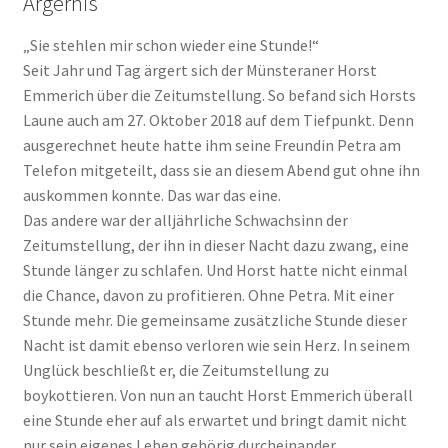
Ärgernis
„Sie stehlen mir schon wieder eine Stunde!“
Seit Jahr und Tag ärgert sich der Münsteraner Horst
Emmerich über die Zeit­umstellung. So befand sich Horsts
Laune auch am 27. Oktober 2018 auf dem Tiefpunkt. Denn
ausgerechnet heute hatte ihm seine Freundin Petra am
Telefon mitgeteilt, dass sie an diesem Abend gut ohne ihn
auskommen konnte. Das war das eine.
Das andere war der alljährliche Schwachsinn der
Zeitumstellung, der ihn in dieser Nacht dazu zwang, eine
Stunde länger zu schlafen. Und Horst hatte nicht einmal
die Chance, davon zu profitieren. Ohne Petra. Mit einer
Stunde mehr. Die gemeinsame zusätzliche Stunde dieser
Nacht ist damit ebenso verloren wie sein Herz. In seinem
Unglück beschließt er, die Zeitumstellung zu
boykottieren. Von nun an taucht Horst Emmerich überall
eine Stunde eher auf als erwartet und bringt damit nicht
nur sein eigenes Leben gehörig durch­einander.