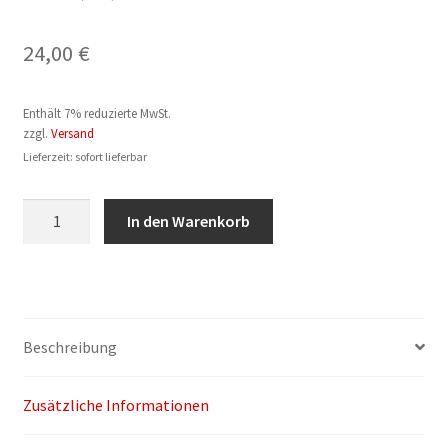
24,00
€
Enthält 7% reduzierte MwSt.
zzgl.
Versand
Lieferzeit: sofort lieferbar
Barbara
In den Warenkorb
Klinkhammer:
Johann
Sebastian
Bach
(CD)
Beschreibung
Menge
Zusätzliche Informationen