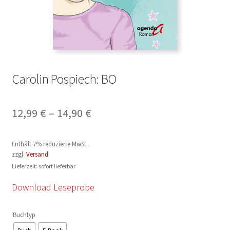
Carolin Pospiech: BO
Preisspanne:
12,99
€
–
14,90
€
12,99 €
Enthält 7% reduzierte MwSt.
bis
zzgl.
Versand
14,90 €
Lieferzeit: sofort lieferbar
Download Leseprobe
Buchtyp