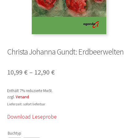
Christa Johanna Gundt: Erdbeerwelten
Preisspanne:
10,99
€
–
12,90
€
10,99 €
Enthält 7% reduzierte MwSt.
bis
zzgl.
Versand
12,90 €
Lieferzeit: sofort lieferbar
Download Leseprobe
Buchtyp