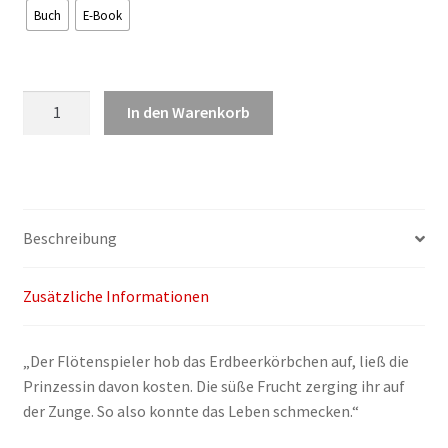
Buch
E-Book
Christa
In den Warenkorb
Johanna
Gundt:
Erdbeerwelten
Menge
Beschreibung
Zusätzliche Informationen
„Der Flötenspieler hob das Erdbeerkörbchen auf, ließ die
Prinzessin davon kosten. Die süße Frucht zerging ihr auf
der Zunge. So also konnte das Leben schmecken.“