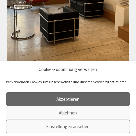
Cookie-Zustimmung verwalten
Wir verwenden Cookies, um unsere Website und unseren Service zu optimieren.
Akzeptieren
Ablehnen
Vertrag widerrufen
© 2026 agenda Verlag
Einstellungen ansehen
0