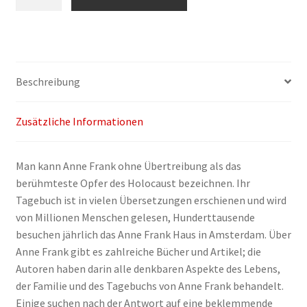
Barnouw,
Gerrold
van
der
Stroom:
Beschreibung
Wer
verriet
Zusätzliche Informationen
Anne
Frank?
Menge
Man kann Anne Frank ohne Übertreibung als das
berühmteste Opfer des Holocaust bezeichnen. Ihr
Tagebuch ist in vielen Übersetzungen erschienen und wird
von Millionen Menschen gelesen, Hunderttausende
besuchen jährlich das Anne Frank Haus in Amsterdam. Über
Anne Frank gibt es zahlreiche Bücher und Artikel; die
Autoren haben darin alle denkbaren Aspekte des Lebens,
der Familie und des Tagebuchs von Anne Frank behandelt.
Einige suchen nach der Antwort auf eine beklemmende