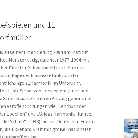
eispielen und 11
orfmüller
 zu seiner Emeritierung 2004 am Institut
tät Münster tätig, darunter 1977-1994 mit
her Direktor. Schwerpunkte in Lehre und
r Grundlage der klassisch-funktionalen
ffentlichungen „Harmonik im Umbruch“,
il I“ ab. Sie setzen konsequent jene Linie
päte Streichquartette ihren Anfang genommen
den Veröffentlichungen wie „Lehrbuch der
der Epochen“ und „Griegs Harmonik“ führte.
 der Schule“ (1993) die vier Deutschen Edvard
n, die Ekkehard Kreft mit großer nationaler
d durchgeführt hat.