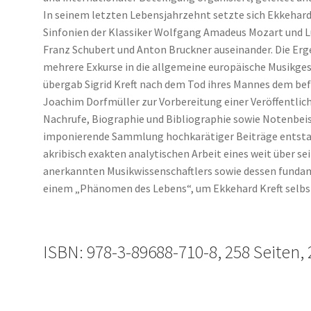
In seinem letzten Lebensjahrzehnt setzte sich Ekkehard 
Sinfonien der Klassiker Wolfgang Amadeus Mozart und 
Franz Schubert und Anton Bruckner auseinander. Die Er
mehrere Exkurse in die allgemeine europäische Musikges
übergab Sigrid Kreft nach dem Tod ihres Mannes dem bef
Joachim Dorfmüller zur Vorbereitung einer Veröffentlich
Nachrufe, Biographie und Bibliographie sowie Notenbeisp
imponierende Sammlung hochkarätiger Beiträge entstan
akribisch exakten analytischen Arbeit eines weit über s
anerkannten Musikwissenschaftlers sowie dessen fundame
einem „Phänomen des Lebens“, um Ekkehard Kreft selbst 
ISBN: 978-3-89688-710-8, 258 Seiten,