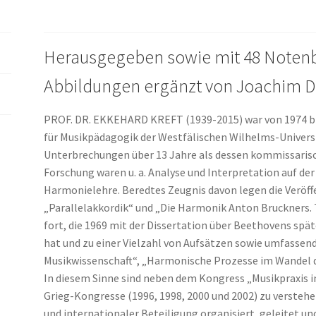
Mozart,
Beethoven,
Schubert
Herausgegeben sowie mit 48 Notenb
und
Bruckner
Abbildungen ergänzt von Joachim D
Menge
PROF. DR. EKKEHARD KREFT (1939-2015) war von 1974 bis
für Musikpädagogik der Westfälischen Wilhelms-Universi
Unterbrechungen über 13 Jahre als dessen kommissarisc
Forschung waren u. a. Analyse und Interpretation auf de
Harmonielehre. Beredtes Zeugnis davon legen die Verö
„Parallelakkordik“ und „Die Harmonik Anton Bruckners. Te
fort, die 1969 mit der Dissertation über Beethovens s
hat und zu einer Vielzahl von Aufsätzen sowie umfassen
Musikwissenschaft“, „Harmonische Prozesse im Wandel 
In diesem Sinne sind neben dem Kongress „Musikpraxis in
Grieg-Kongresse (1996, 1998, 2000 und 2002) zu verstehe
und internationaler Beteiligung organisiert, geleitet un