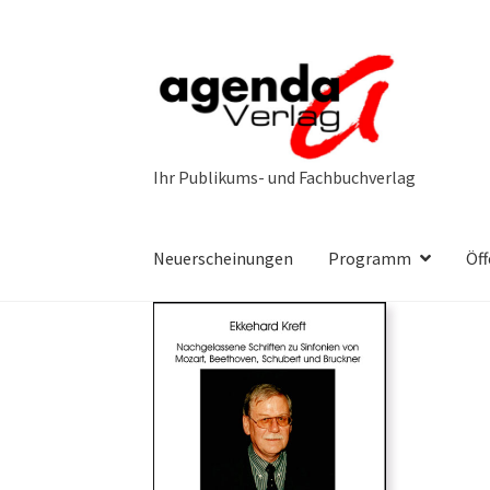
Zur
Zum
Navigation
Inhalt
springen
springen
Neuerscheinungen
Programm
Öff