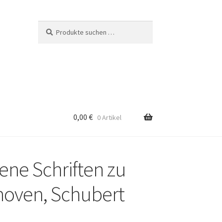
Suchen
Suchen
nach:
0,00
€
0 Artikel
ene Schriften zu
hoven, Schubert