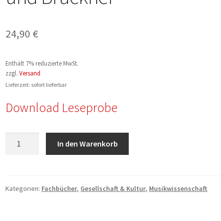
24,90
€
Enthält 7% reduzierte MwSt.
zzgl.
Versand
Lieferzeit: sofort lieferbar
Download Leseprobe
Ekkehard
In den Warenkorb
Kreft:
Nachgelassene
Schriften
zu
Kategorien:
Fachbücher
,
Gesellschaft & Kultur
,
Musikwissenschaft
Sinfonien
von