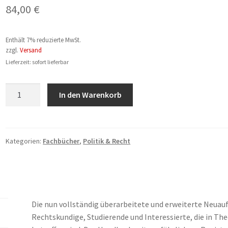
84,00
€
Enthält 7% reduzierte MwSt.
zzgl.
Versand
Lieferzeit: sofort lieferbar
Franz
In den Warenkorb
Hubert
Timmermann:
Der
baurechtliche
Kategorien:
Fachbücher
,
Politik & Recht
Nachbarschutz
Menge
Die nun vollständig überarbeitete und erweiterte Neuau
Rechtskundige, Studierende und Interessierte, die in Th