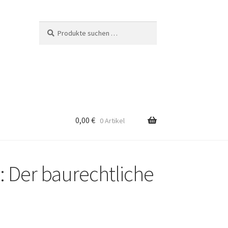
Suchen
Suchen
nach:
0,00
€
0 Artikel
 Der baurechtliche