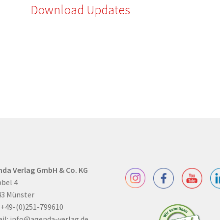
Download Updates
nda Verlag GmbH & Co. KG
bel 4
43 Münster
: +49-(0)251-799610
il:
info@agenda-verlag.de