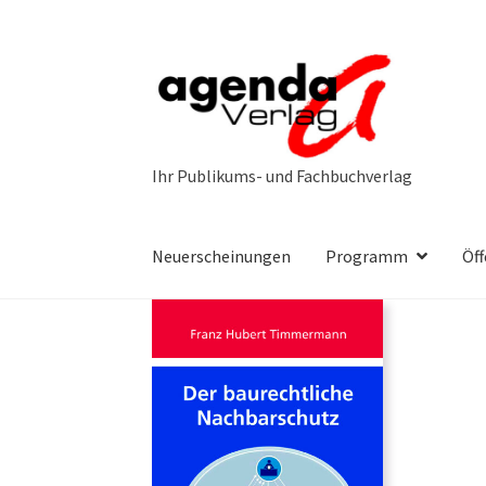
Zur
Zum
Navigation
Inhalt
springen
springen
Neuerscheinungen
Programm
Öff