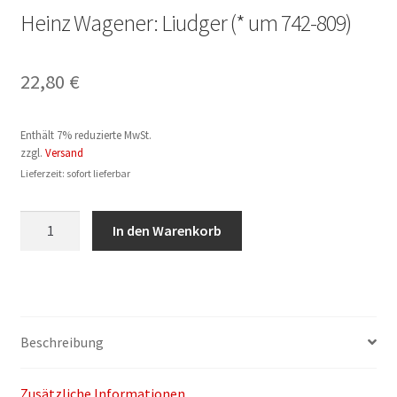
Heinz Wagener: Liudger (* um 742-809)
22,80
€
Enthält 7% reduzierte MwSt.
zzgl.
Versand
Lieferzeit: sofort lieferbar
Heinz
In den Warenkorb
Wagener:
Liudger
(*
um
742-
Beschreibung
809)
Menge
Zusätzliche Informationen