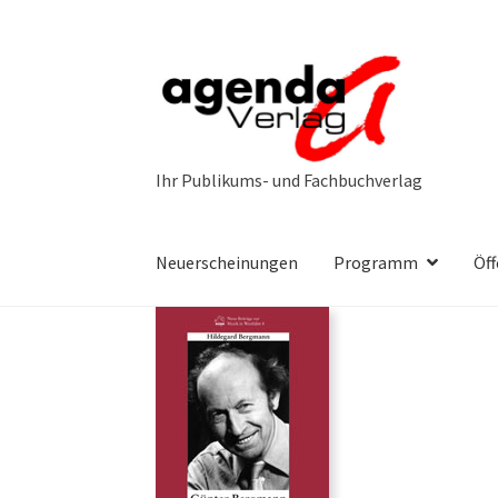
Zur
Zum
Navigation
Inhalt
springen
springen
Neuerscheinungen
Programm
Öff