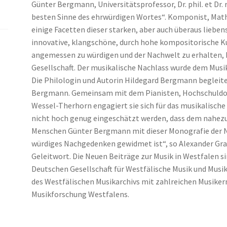
Günter Bergmann, Universitätsprofessor, Dr. phil. et Dr. r
besten Sinne des ehrwürdigen Wortes“. Komponist, Math
einige Facetten dieser starken, aber auch überaus lieben
innovative, klangschöne, durch hohe kompositorische K
angemessen zu würdigen und der Nachwelt zu erhalten, 
Gesellschaft. Der musikalische Nachlass wurde dem Musi
Die Philologin und Autorin Hildegard Bergmann begleite
Bergmann. Gemeinsam mit dem Pianisten, Hochschuldo
Wessel-Therhorn engagiert sie sich für das musikalisch
nicht hoch genug eingeschätzt werden, dass dem nahezu 
Menschen Günter Bergmann mit dieser Monografie der Ne
würdiges Nachgedenken gewidmet ist“, so Alexander Gra
Geleitwort. Die Neuen Beiträge zur Musik in Westfalen si
Deutschen Gesellschaft für Westfälische Musik und Musi
des Westfälischen Musikarchivs mit zahlreichen Musikern
Musikforschung Westfalens.