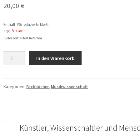
20,00
€
Enthält 7% reduzierte MwSt.
zzgl.
Versand
Lieferzeit: sofort lieferbar
Hildegard
In den Warenkorb
Bergmann:
Günter
Bergmann
(1910-
Kategorien:
Fachbücher
,
Musikwissenschaft
1998)
Menge
Künstler, Wissenschaftler und Mensc