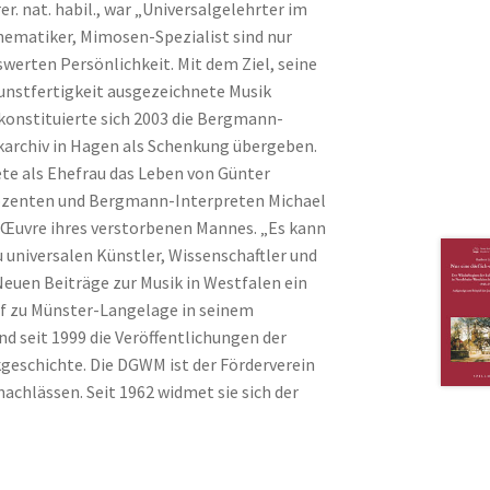
er. nat. habil., war „Universalgelehrter im
ematiker, Mimosen-Spezialist sind nur
swerten Persönlichkeit. Mit dem Ziel, seine
unstfertigkeit ausgezeichnete Musik
konstituierte sich 2003 die Bergmann-
karchiv in Hagen als Schenkung übergeben.
te als Ehefrau das Leben von Günter
zenten und Bergmann-Interpreten Michael
e Œuvre ihres verstorbenen Mannes. „Es kann
universalen Künstler, Wissenschaftler und
uen Beiträge zur Musik in Westfalen ein
f zu Münster-Langelage in seinem
nd seit 1999 die Veröffentlichungen der
kgeschichte. Die DGWM ist der Förderverein
achlässen. Seit 1962 widmet sie sich der