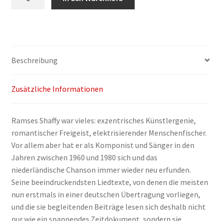
S.
Berning:
Ramses
Shaffy
–
Beschreibung
Mensch
und
Zusätzliche Informationen
Sänger
Menge
Ramses Shaffy war vieles: exzentrisches Künstlergenie,
romantischer Freigeist, elektrisierender Menschenfischer.
Vor allem aber hat er als Komponist und Sänger in den
Jahren zwischen 1960 und 1980 sich und das
niederländische Chanson immer wieder neu erfunden.
Seine beeindruckendsten Liedtexte, von denen die meisten
nun erstmals in einer deutschen Übertragung vorliegen,
und die sie begleitenden Beiträge lesen sich deshalb nicht
nur wie ein spannendes Zeitdokument, sondern sie