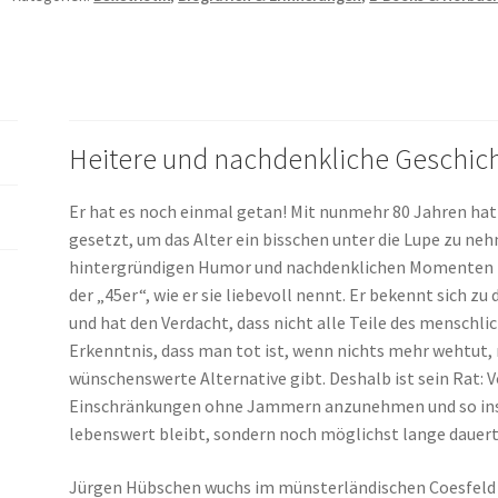
einem
nichts
wehtut,
ist
man
Heitere und nachdenkliche Geschich
tot
Menge
Er hat es noch einmal getan! Mit nunmehr 80 Jahren ha
gesetzt, um das Alter ein bisschen unter die Lupe zu ne
hintergründigen Humor und nachdenklichen Momenten bes
der „45er“, wie er sie liebevoll nennt. Er bekennt sich 
und hat den Verdacht, dass nicht alle Teile des menschl
Erkenntnis, dass man tot ist, wenn nichts mehr wehtut, 
wünschenswerte Alternative gibt. Deshalb ist sein Rat
Einschränkungen ohne Jammern anzunehmen und so ins L
lebenswert bleibt, sondern noch möglichst lange dauert. 
Jürgen Hübschen wuchs im münsterländischen Coesfeld 