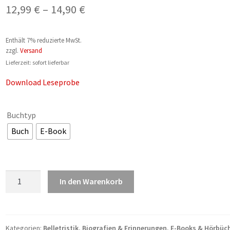
Preisspanne:
12,99
€
–
14,90
€
12,99 €
Enthält 7% reduzierte MwSt.
bis
zzgl.
Versand
14,90 €
Lieferzeit: sofort lieferbar
Download Leseprobe
Buchtyp
Buch
E-Book
Jürgen
In den Warenkorb
Hübschen:
80
–
Wenn
Kategorien:
Belletristik
,
Biografien & Erinnerungen
,
E-Books & Hörbüc