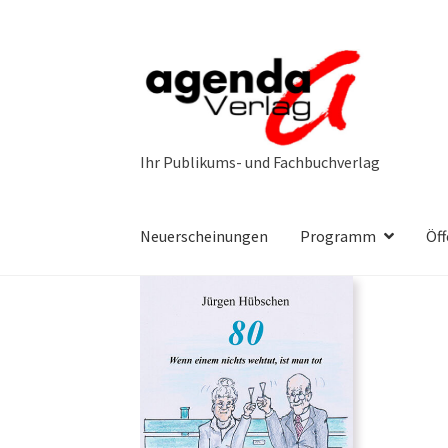
Zur
Zum
Navigation
Inhalt
springen
springen
Neuerscheinungen
Programm
Öff