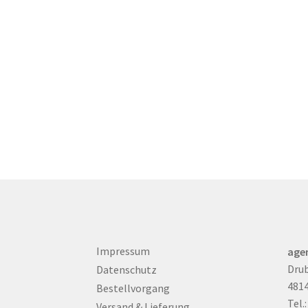
Impressum
age
Drub
Datenschutz
481
Bestellvorgang
Tel.
Versand & Lieferung