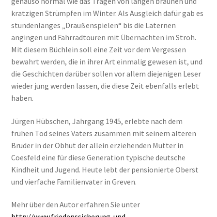
genauso normal wie das Tragen von langen braunen und
kratzigen Strümpfen im Winter. Als Ausgleich dafür gab es
stundenlanges „Draußenspielen“ bis die Laternen
angingen und Fahrradtouren mit Übernachten im Stroh.
Mit diesem Büchlein soll eine Zeit vor dem Vergessen
bewahrt werden, die in ihrer Art einmalig gewesen ist, und
die Geschichten darüber sollen vor allem diejenigen Leser
wieder jung werden lassen, die diese Zeit ebenfalls erlebt
haben.
Jürgen Hübschen, Jahrgang 1945, erlebte nach dem
frühen Tod seines Vaters zusammen mit seinem älteren
Bruder in der Obhut der allein erziehenden Mutter in
Coesfeld eine für diese Generation typische deutsche
Kindheit und Jugend. Heute lebt der pensionierte Oberst
und vierfache Familienvater in Greven.
Mehr über den Autor erfahren Sie unter
http://www.friedenssicherung-und-