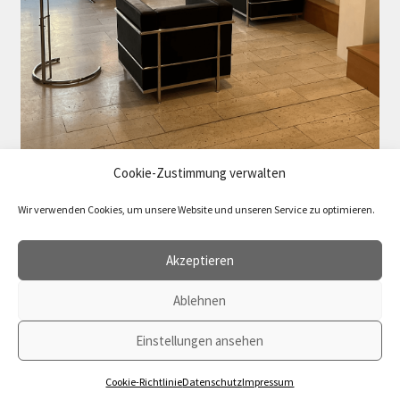
Cookie-Zustimmung verwalten
Wir verwenden Cookies, um unsere Website und unseren Service zu optimieren.
Akzeptieren
Ablehnen
Vertrag widerrufen
Einstellungen ansehen
© 2026 agenda Verlag
0
Cookie-Richtlinie
Datenschutz
Impressum
Suchen
Suchen