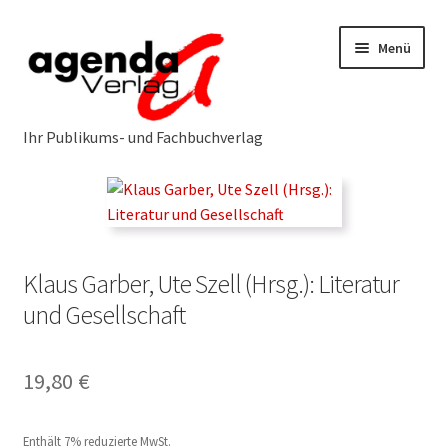
Zur
Zum
Menü
Navigation
Inhalt
springen
springen
Neuerscheinungen
Programm
Unterm
öffnen
Klaus Garber, Ute Szell (Hrsg.): Literatur
Öffentlichkeitsarbeit
Unterm
und Gesellschaft
öffnen
Über uns
Unterm
19,80
€
öffnen
Service & Vertrieb
Unterm
Enthält 7% reduzierte MwSt.
öffnen