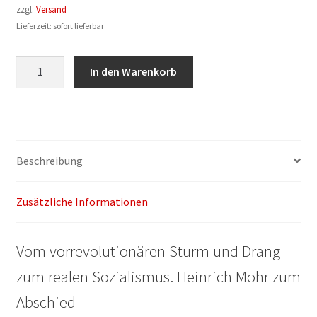
zzgl.
Versand
Lieferzeit: sofort lieferbar
Klaus
In den Warenkorb
Garber,
Ute
Szell
(Hrsg.):
Literatur
Beschreibung
und
Gesellschaft
Zusätzliche Informationen
Menge
Vom vorrevolutionären Sturm und Drang
zum realen Sozialismus. Heinrich Mohr zum
Abschied