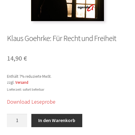
Klaus Goehrke: Für Recht und Freiheit
14,90
€
Enthält 7% reduzierte MwSt.
zzgl.
Versand
Lieferzeit: sofort lieferbar
Download Leseprobe
Klaus
In den Warenkorb
Goehrke:
Für