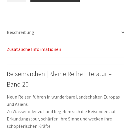
Bürger:
Reise
niemals
mit
Beschreibung
einem
Rumpelwicht
Zusätzliche Informationen
Menge
Reisemärchen | Kleine Reihe Literatur –
Band 20
Neun Reisen führen in wunderbare Landschaften Europas
und Asiens.
Zu Wasser oder zu Land begeben sich die Reisenden auf
Erkundungstour, schärfen ihre Sinne und wecken ihre
schöpferischen Kräfte.