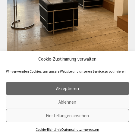
Cookie-Zustimmung verwalten
Wir verwenden Cookies, um unsere Website und unseren Service zu optimieren.
Akzeptieren
Ablehnen
Vertrag widerrufen
© 2026 agenda Verlag
Einstellungen ansehen
0
Cookie-Richtlinie
Datenschutz
Impressum
Suchen
Suchen