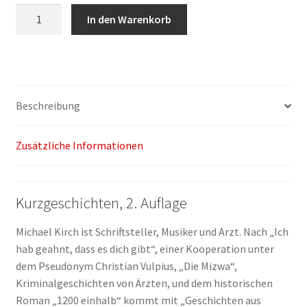
Michael
In den Warenkorb
Kirch:
Geschichten
aus
Dingens
und
Beschreibung
von
anderswo
Zusätzliche Informationen
Menge
Kurzgeschichten, 2. Auflage
Michael Kirch ist Schriftsteller, Musiker und Arzt. Nach „Ich
hab geahnt, dass es dich gibt“, einer Kooperation unter
dem Pseudonym Christian Vulpius, „Die Mizwa“,
Kriminalgeschichten von Ärzten, und dem historischen
Roman „1200 einhalb“ kommt mit „Geschichten aus