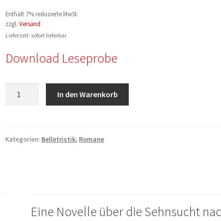
Enthält 7% reduzierte MwSt.
zzgl.
Versand
Lieferzeit: sofort lieferbar
Download Leseprobe
Rei
In den Warenkorb
Gesing:
Einmal
Köln
und
Kategorien:
Belletristik
,
Romane
zurück
Menge
Eine Novelle über die Sehnsucht na