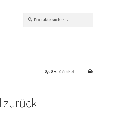
Suchen
Suchen
nach:
0,00
€
0 Artikel
d zurück