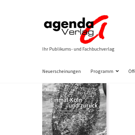
Zur
Zum
Navigation
Inhalt
springen
springen
Neuerscheinungen
Programm
Öff