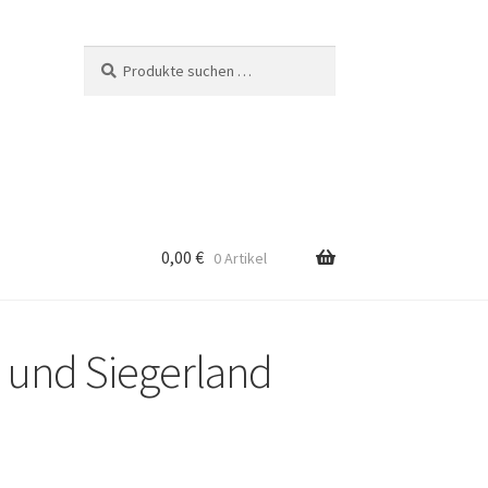
Suchen
Suchen
nach:
0,00
€
0 Artikel
d und Siegerland