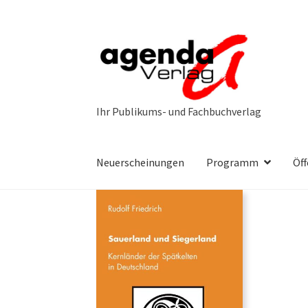
Zur
Zum
Navigation
Inhalt
springen
springen
Neuerscheinungen
Programm
Öff