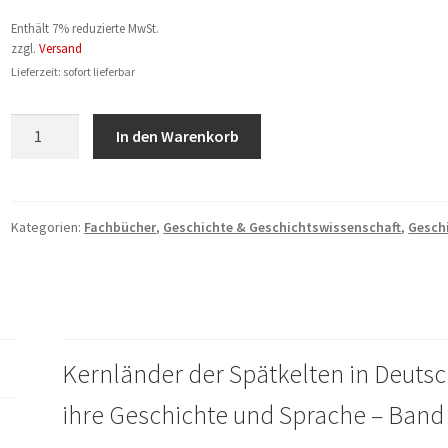
Enthält 7% reduzierte MwSt.
zzgl.
Versand
Lieferzeit: sofort lieferbar
Rudolf
In den Warenkorb
Friedrich:
Sauerland
und
Siegerland
Kategorien:
Fachbücher
,
Geschichte & Geschichtswissenschaft
,
Geschi
Menge
Kernländer der Spätkelten in Deutsc
ihre Geschichte und Sprache – Band