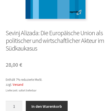
Sevinj Alizada: Die Europäische Union als
politischer und wirtschaftlicher Akteur im
Südkaukasus
28,00
€
Enthält 7% reduzierte MwSt.
zzgl.
Versand
Lieferzeit: sofort lieferbar
Sevinj
In den Warenkorb
Alizada: