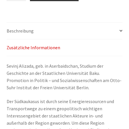
Die
Europäische
Union
als
Beschreibung
politischer
und
Zusätzliche Informationen
wirtschaftlicher
Akteur
im
Sevinj Alizada, geb. in Aserbaidschan, Studium der
Südkaukasus
Geschichte an der Staatlichen Universität Baku.
Menge
Promotion in Politik – und Sozialwissenschaften am Otto-
Suhr Institut der Freien Universität Berlin.
Der Südkaukasus ist durch seine Energieressourcen und
Transportwege zu einem geopolitisch wichtigen
Interessengebiet der staatlichen Akteure in- und
außerhalb der Region geworden. Um diese Region