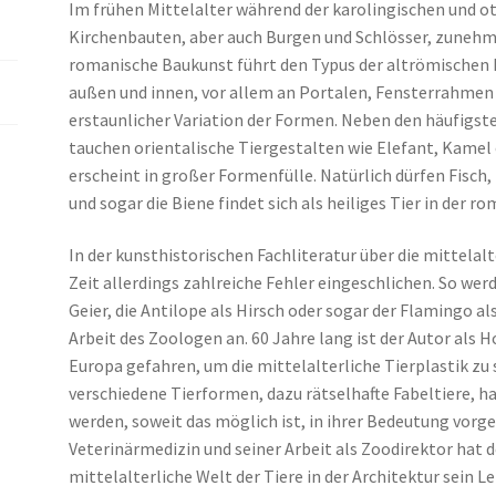
Menge
Im frühen Mittelalter während der karolingischen und o
Kirchenbauten, aber auch Burgen und Schlösser, zunehm
romanische Baukunst führt den Typus der altrömischen B
außen und innen, vor allem an Portalen, Fensterrahmen 
erstaunlicher Variation der Formen. Neben den häufigst
tauchen orientalische Tiergestalten wie Elefant, Kamel 
erscheint in großer Formenfülle. Natürlich dürfen Fisch,
und sogar die Biene findet sich als heiliges Tier in der r
In der kunsthistorischen Fachliteratur über die mittelalt
Zeit allerdings zahlreiche Fehler eingeschlichen. So wer
Geier, die Antilope als Hirsch oder sogar der Flamingo al
Arbeit des Zoologen an. 60 Jahre lang ist der Autor als 
Europa gefahren, um die mittelalterliche Tierplastik zu 
verschiedene Tierformen, dazu rätselhafte Fabeltiere, 
werden, soweit das möglich ist, in ihrer Bedeutung vorg
Veterinärmedizin und seiner Arbeit als Zoodirektor hat d
mittelalterliche Welt der Tiere in der Architektur sein