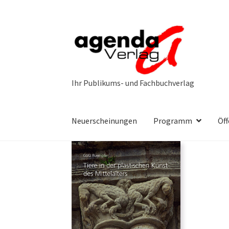
Zur
Zum
Navigation
Inhalt
springen
springen
Neuerscheinungen
Programm
Öff