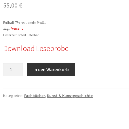
55,00
€
Enthält 7% reduzierte MwSt.
zzgl.
Versand
Lieferzeit: sofort lieferbar
Download Leseprobe
Götz
In den Warenkorb
Ruempler:
Tiere
in
der
Kategorien:
Fachbücher
,
Kunst & Kunstgeschichte
plastischen
Kunst
des
Mittelalters