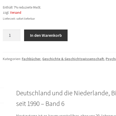
Enthält 7% reduzierte MwSt.
zzgl.
Versand
Lieferzeit: sofort lieferbar
Jacco
In den Warenkorb
Pekelder:
Neue
Nachbarschaft
Menge
Kategorien:
Fachbücher
,
Geschichte & Geschichtswissenschaft
,
Psych
Deutschland und die Niederlande, 
seit 1990 – Band 6
Heutzutage ist es kaum vorstellbar, aber vor 20 Jahren w