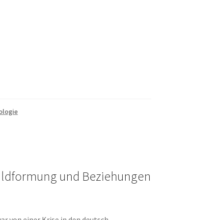
ologie
Bildformung und Beziehungen
ar von einer Krise in den deutsch-