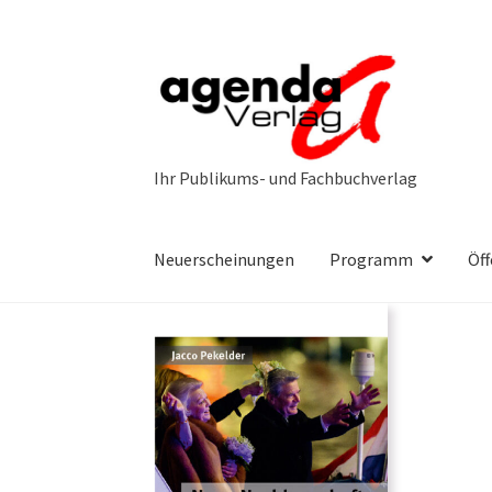
Zur
Zum
Navigation
Inhalt
springen
springen
Neuerscheinungen
Programm
Öff