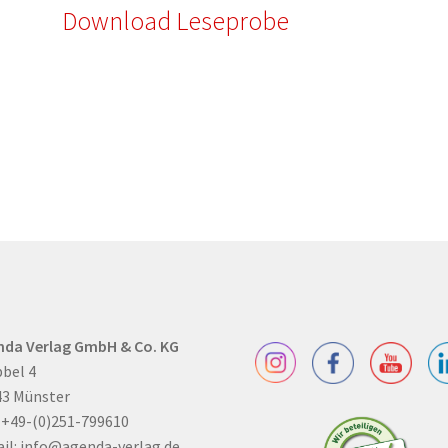
Download Leseprobe
nda Verlag GmbH & Co. KG
bel 4
43 Münster
: +49-(0)251-799610
il:
info@agenda-verlag.de