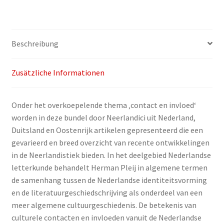
Bettina
Noak,
Esther
Ruigendijk
Beschreibung
(Hrsg.):
Contact
Zusätzliche Informationen
en
Invloed
Menge
Onder het overkoepelende thema ‚contact en invloed‘
worden in deze bundel door Neerlandici uit Nederland,
Duitsland en Oostenrijk artikelen gepresenteerd die een
gevarieerd en breed overzicht van recente ontwikkelingen
in de Neerlandistiek bieden. In het deelgebied Nederlandse
letterkunde behandelt Herman Pleij in algemene termen
de samenhang tussen de Nederlandse identiteitsvorming
en de literatuurgeschiedschrijving als onderdeel van een
meer algemene cultuurgeschiedenis. De betekenis van
culturele contacten en invloeden vanuit de Nederlandse