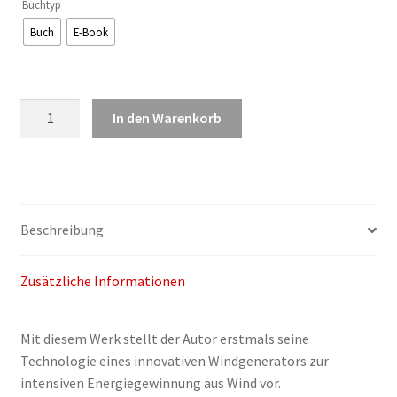
Buchtyp
Buch
E-Book
Leonid
In den Warenkorb
Uschpol:
Eine
neue
Technologie
der
Beschreibung
intensiven
Energiegewinnung
Zusätzliche Informationen
aus
Wind
Menge
Mit diesem Werk stellt der Autor erstmals seine
Technologie eines innovativen Windgenerators zur
intensiven Energiegewinnung aus Wind vor.