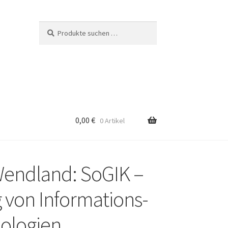
Suchen
Suchen
nach:
0,00
€
0 Artikel
Wendland: SoGIK –
g von Informations-
ologien