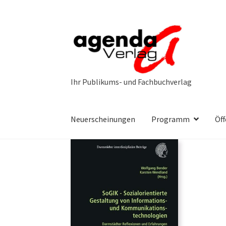
Zur
Zum
Navigation
Inhalt
springen
springen
Neuerscheinungen
Programm
Öff