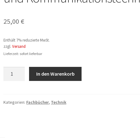
25,00
€
Enthält 7% reduzierte MwSt.
zzgl.
Versand
Lieferzeit: sofort lieferbar
Wolfgang
In den Warenkorb
Bender,
Karsten
Wendland:
SoGIK
Kategorien:
Fachbücher
,
Technik
-
Sozialorientierte
Gestaltung
von