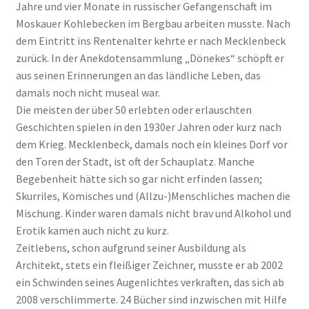
Jahre und vier Monate in russischer Gefangenschaft im
Moskauer Kohlebecken im Bergbau arbeiten musste. Nach
dem Eintritt ins Rentenalter kehrte er nach Mecklenbeck
zurück. In der Anekdotensammlung „Dönekes“ schöpft er
aus seinen Erinnerungen an das ländliche Leben, das
damals noch nicht museal war.
Die meisten der über 50 erlebten oder erlauschten
Geschichten spielen in den 1930er Jahren oder kurz nach
dem Krieg. Mecklenbeck, damals noch ein kleines Dorf vor
den Toren der Stadt, ist oft der Schauplatz. Manche
Begebenheit hätte sich so gar nicht erfinden lassen;
Skurriles, Komisches und (Allzu-)Menschliches machen die
Mischung. Kinder waren damals nicht brav und Alkohol und
Erotik kamen auch nicht zu kurz.
Zeitlebens, schon aufgrund seiner Ausbildung als
Architekt, stets ein fleißiger Zeichner, musste er ab 2002
ein Schwinden seines Augenlichtes verkraften, das sich ab
2008 verschlimmerte. 24 Bücher sind inzwischen mit Hilfe