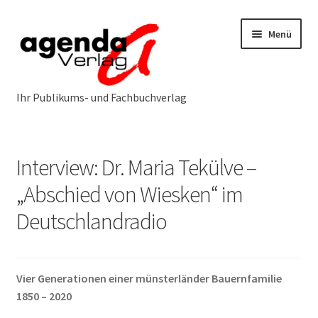
Zur
Zum
Menü
Navigation
Inhalt
springen
springen
Neuerscheinungen
Interview: Dr. Maria Tekülve –
Programm
Unterm
„Abschied von Wiesken“ im
öffnen
Deutschlandradio
Öffentlichkeitsarbeit
Unterm
öffnen
Über uns
Unterm
öffnen
Vier Generationen einer münsterländer Bauernfamilie
1850 – 2020
Service & Vertrieb
Unterm
öffnen