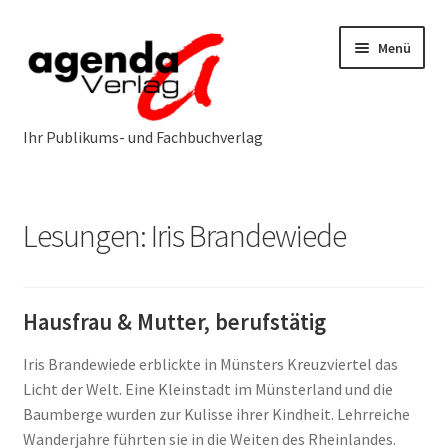
Zur
Zum
Menü
Navigation
Inhalt
springen
springen
Neuerscheinungen
Lesungen: Iris Brandewiede
Programm
Unterm
öffnen
Öffentlichkeitsarbeit
Unterm
Hausfrau & Mutter, berufstätig
öffnen
Über uns
Unterm
Iris Brandewiede erblickte in Münsters Kreuzviertel das
öffnen
Licht der Welt. Eine Kleinstadt im Münsterland und die
Baumberge wurden zur Kulisse ihrer Kindheit. Lehrreiche
Service & Vertrieb
Unterm
Wanderjahre führten sie in die Weiten des Rheinlandes.
öffnen