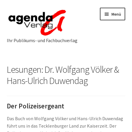
Zur
Zum
Menü
Navigation
Inhalt
springen
springen
Neuerscheinungen
Lesungen: Dr. Wolfgang Völker &
Programm
Unterm
Hans-Ulrich Duwendag
öffnen
Öffentlichkeitsarbeit
Unterm
öffnen
Der Polizeisergeant
Über uns
Unterm
öffnen
Das Buch von Wolfgang Völker und Hans-Ulrich Duwendag
Service & Vertrieb
Unterm
führt uns in das Tecklenburger Land zur Kaiserzeit. Der
öffnen