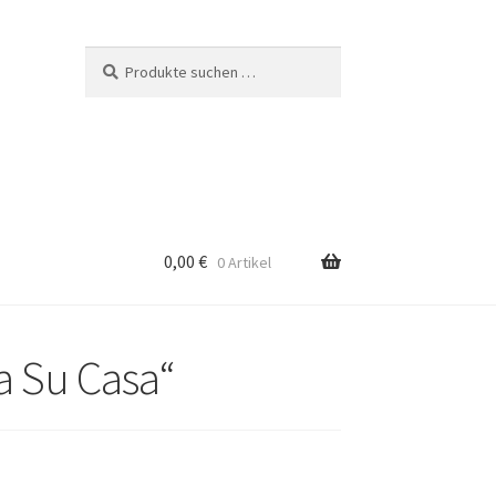
Suchen
Suchen
nach:
0,00
€
0 Artikel
a Su Casa“