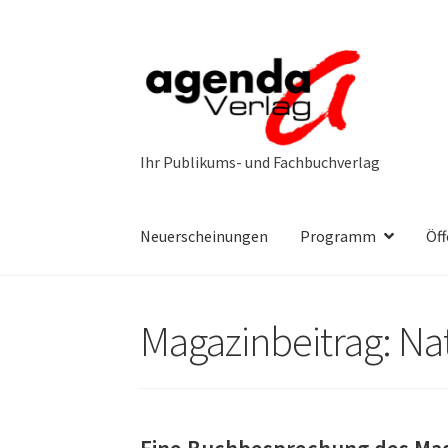
Zur
Zum
Navigation
Inhalt
springen
springen
Neuerscheinungen
Programm
Öff
Magazinbeitrag: Nat