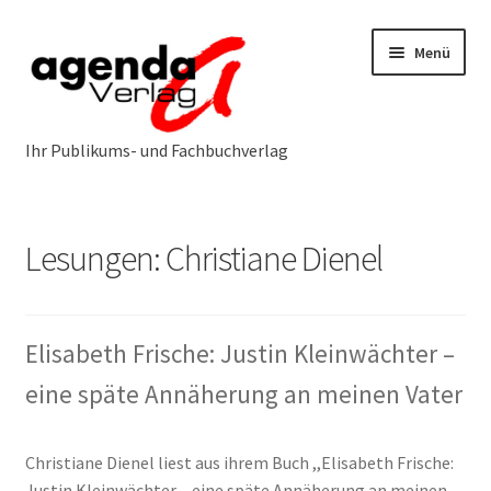
Zur
Zum
Menü
Navigation
Inhalt
springen
springen
Neuerscheinungen
Lesungen: Christiane Dienel
Programm
Unterm
öffnen
Öffentlichkeitsarbeit
Unterm
Elisabeth Frische: Justin Kleinwächter –
öffnen
eine späte Annäherung an meinen Vater
Über uns
Unterm
öffnen
Service & Vertrieb
Unterm
Christiane Dienel liest aus ihrem Buch ,,Elisabeth Frische:
öffnen
Justin Kleinwächter – eine späte Annäherung an meinen