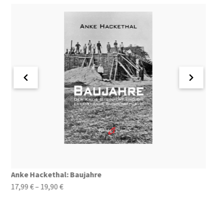
Anke Hackethal: Baujahre
H
Preisspanne:
17,99
€
–
19,90
€
2
17,99 €
bis