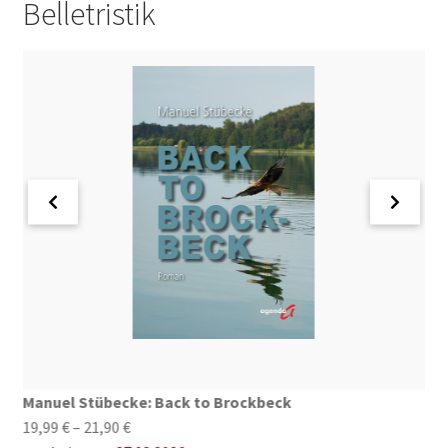
Belletristik
19,90 €
Manuel Stübecke: Back to Brockbeck
K
Preisspanne:
19,99
€
–
21,90
€
2